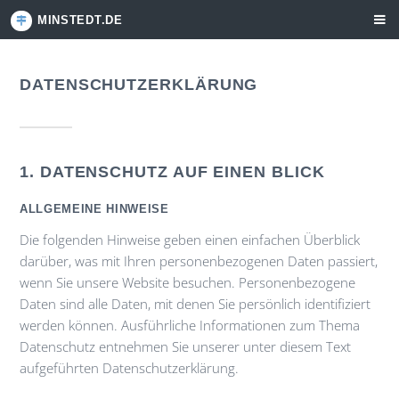
MINSTEDT.DE
DATENSCHUTZERKLÄRUNG
1. DATENSCHUTZ AUF EINEN BLICK
ALLGEMEINE HINWEISE
Die folgenden Hinweise geben einen einfachen Überblick
darüber, was mit Ihren personenbezogenen Daten passiert,
wenn Sie unsere Website besuchen. Personenbezogene
Daten sind alle Daten, mit denen Sie persönlich identifiziert
werden können. Ausführliche Informationen zum Thema
Datenschutz entnehmen Sie unserer unter diesem Text
aufgeführten Datenschutzerklärung.